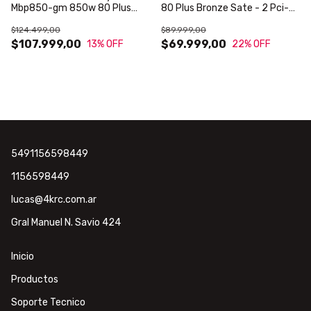
Mbp850-gm 850w 80 Plus
80 Plus Bronze Sate - 2 Pci-e
Bronze Full Modular
X 6+2 Color Negro
$124.499,00
$89.999,00
$107.999,00
$69.999,00
13
% OFF
22
% OFF
5491156598449
1156598449
lucas@4krc.com.ar
Gral Manuel N. Savio 424
Inicio
Productos
Soporte Tecnico