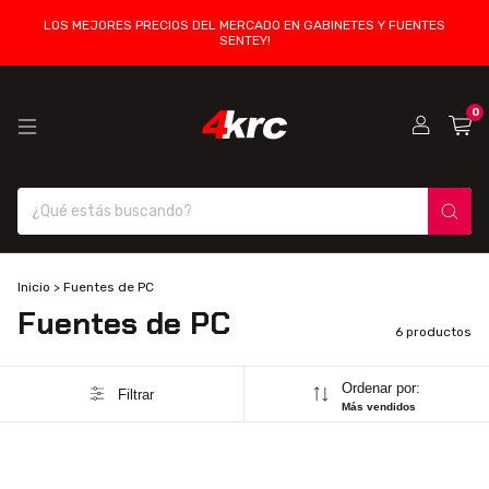
LOS MEJORES PRECIOS DEL MERCADO EN GABINETES Y FUENTES
SENTEY!
0
Inicio
>
Fuentes de PC
Fuentes de PC
6 productos
Ordenar por:
Filtrar
Más vendidos