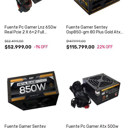
Fuente Pc Gamer Lnz 650w
Fuente Gamer Sentey
Real Pcie 2 X 6+2 Full
Gsp850-gm 80 Plus Gold Atx
Protection Ideal Vga
3.1 Pci 5.1
$52.499,00
$147.999,00
Media/alta Gaming
$52.999,00
$115.799,00
-1
% OFF
22
% OFF
Fuente Gamer Sentey
Fuente Pc Gamer Atx 500w