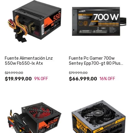
Fuente Alimentación Lnz
Fuente Pc Gamer 700w
550w Fb550-lx Atx
Sentey Epp700-gt 80 Plus
Bronze Atx 2.31v Cable Planos
$21.999,00
$79.999,00
Multi Protecciones
$19.999,00
$66.999,00
9
% OFF
16
% OFF