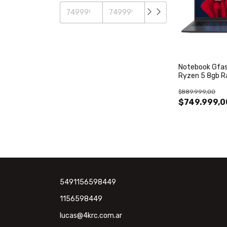
Notebook Gfast
Ryzen 5 8gb 
Win11 Gris Osc
$889.999,00
$749.999,0
5491156598449
1156598449
lucas@4krc.com.ar