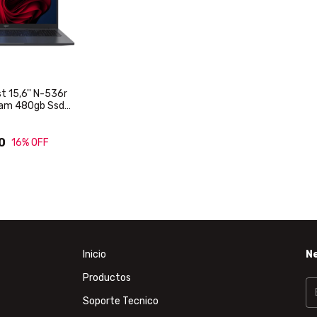
 15,6'' N-536r
Ram 480gb Ssd
uro
0
16
% OFF
Inicio
N
Productos
Soporte Tecnico