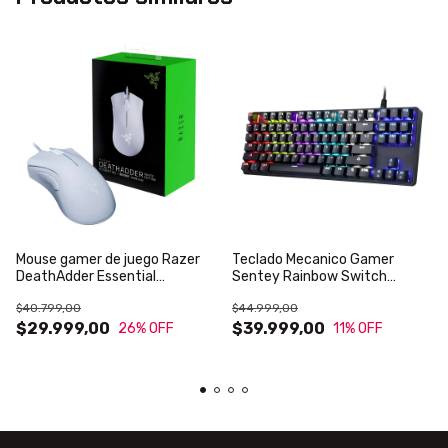
Mouse gamer de juego Razer
Teclado Mecanico Gamer
DeathAdder Essential
Sentey Rainbow Switch
RZ0103850100R3U1 blanco
Outemu Red
$40.799,00
$44.999,00
$29.999,00
$39.999,00
26
% OFF
11
% OFF