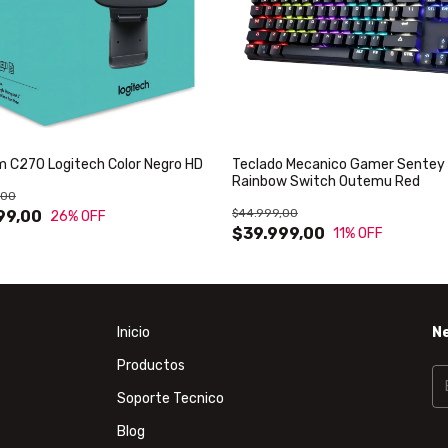
 C270 Logitech Color Negro HD
Teclado Mecanico Gamer Sentey
Rainbow Switch Outemu Red
,00
$44.999,00
99,00
26
% OFF
$39.999,00
11
% OFF
Inicio
N
Productos
Soporte Tecnico
Blog