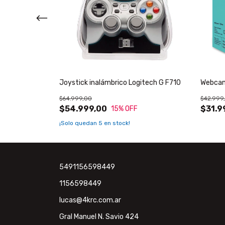
1 con microfono
Joystick inalámbrico Logitech G F710
Webcam
$64.999,00
$42.999
$54.999,00
$31.9
15
% OFF
¡Solo quedan
5
en stock!
5491156598449
1156598449
lucas@4krc.com.ar
Gral Manuel N. Savio 424