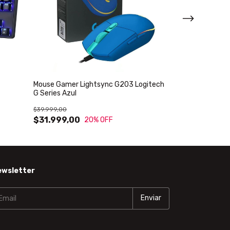
Mouse Gamer Lightsync G203 Logitech
Mouse gamer de
G Series Azul
G203 Lightsync
$39.999,00
$39.000,00
$31.999,00
$31.999,00
20
% OFF
ewsletter