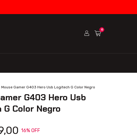
0
>
Mouse Gamer G403 Hero Usb Logitech G Color Negro
amer G403 Hero Usb
 G Color Negro
9,00
16
% OFF