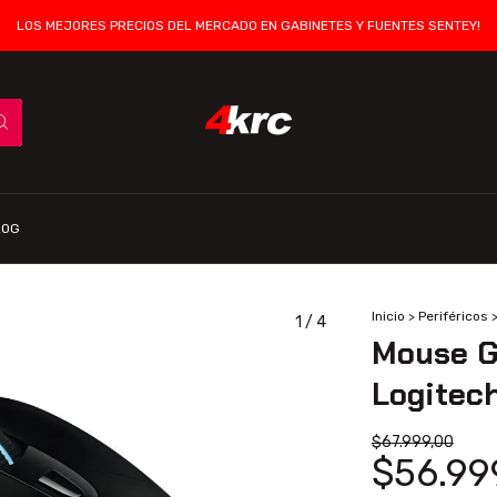
LOS MEJORES PRECIOS DEL MERCADO EN GABINETES Y FUENTES SENTEY!
LOG
Inicio
>
Periféricos
1
/
4
Mouse G
Logitech
$67.999,00
$56.99