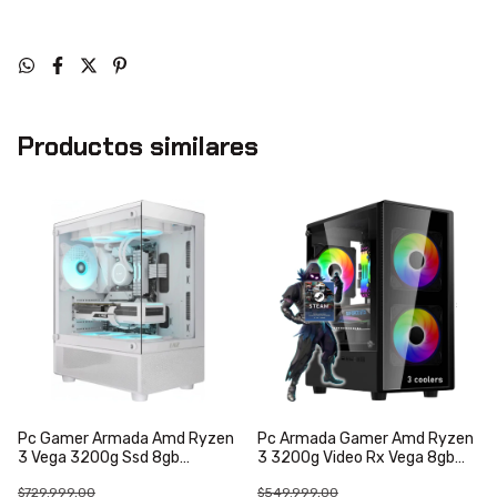
Productos similares
Pc Gamer Armada Amd Ryzen
Pc Armada Gamer Amd Ryzen
3 Vega 3200g Ssd 8gb
3 3200g Video Rx Vega 8gb
Fortnite Pubg 8 Gb
Win10 8 Gb
$729.999,00
$549.999,00