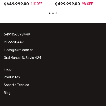
$649.999,00
$499.999,00
11
% OFF
9
% OFF
5491156598449
1156598449
lucas@4krc.com.ar
Gral Manuel N. Savio 424
Inicio
Productos
Soporte Tecnico
Blog