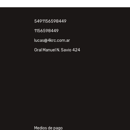
5491156598449
1156598449
lucas@4krc.com.ar
Gral Manuel N. Savio 424
Medios de pago