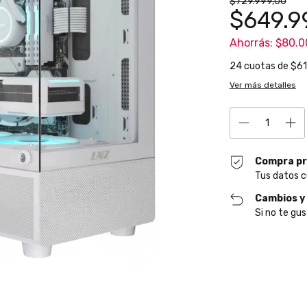
$729.999,00
$649.9
Ahorrás:
$80.0
24
cuotas de
$61
Ver más detalles
Compra pr
Tus datos c
Cambios y
Si no te gus