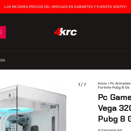
LOS MEJORES PRECIOS DEL MERCADO EN GABINETES Y FUENTES SENTEY!
LOG
Inicio
>
Pc Armadas
1
/
7
Fortnite Pubg 8 Gb
Pc Game
Vega 32
Pubg 8 