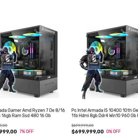
ada Gamer Amd Ryzen 7 De 8/16
Pc Intel Armada I5 10400 10th G
s 16gb Ram Ssd 480 16 Gb
1tb Hdmi 8gb Ddr4 Win10 960 Gb 
Intel Graphics Hd630
9,00
$699.999,00
999,00
$699.999,00
7
% OFF
0
% OFF