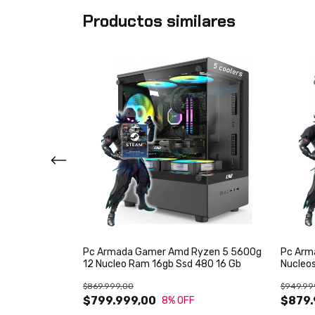
Productos similares
yzen 3 3200g
Pc Armada Gamer Amd Ryzen 5 5600g
Pc Arm
 8 Gb
12 Nucleo Ram 16gb Ssd 480 16 Gb
Nucleo
$869.999,00
$949.99
$799.999,00
$879.
8
% OFF