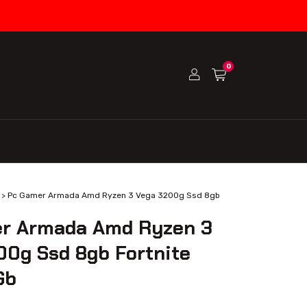
0
>
Pc Gamer Armada Amd Ryzen 3 Vega 3200g Ssd 8gb
r Armada Amd Ryzen 3
00g Ssd 8gb Fortnite
Gb