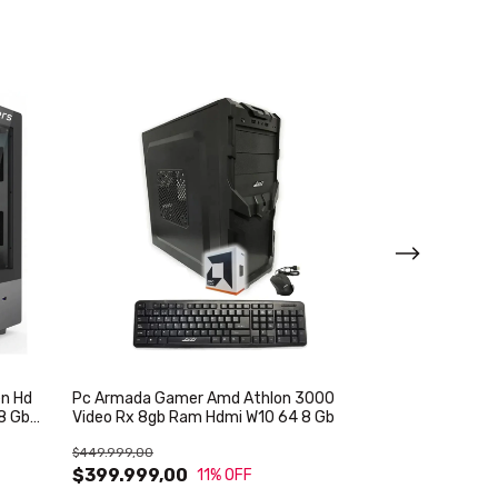
en Hd
Pc Armada Gamer Amd Athlon 3000
Pc Armada Gam
8 Gb
Video Rx 8gb Ram Hdmi W10 64 8 Gb
Video Rx Vega 
$449.999,00
$549.999,00
$399.999,00
$499.999,0
11
% OFF